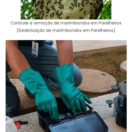
Controle e remoção de marimbondos em Parelheiros
(Dedetização de marimbondos em Parelheiros)